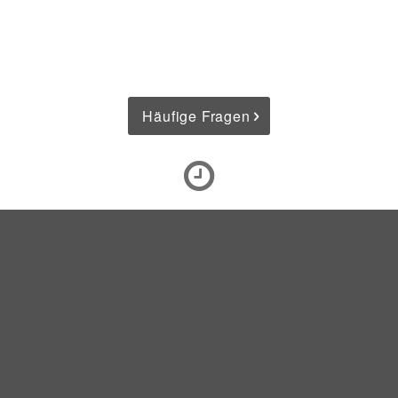
Häufige Fragen
In 15 Min.
erhalten Sie Ihr Testergebnis.
Keine ärztliche Überweisung erforderlich.
Testung
für alle Menschen möglich.