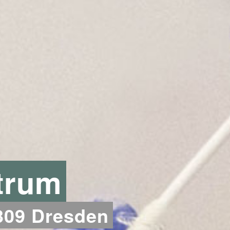
trum
1309 Dresden