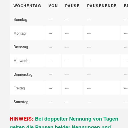
WOCHENTAG
VON
PAUSE
PAUSENENDE
B
Sonntag
---
---
---
---
Montag
---
---
---
---
Dienstag
---
---
---
---
Mittwoch
---
---
---
---
Donnerstag
---
---
---
---
Freitag
---
---
---
---
Samstag
---
---
---
---
HINWEIS:
Bei doppelter Nennung von Tagen
gelten die Pausen beider Nennungen und