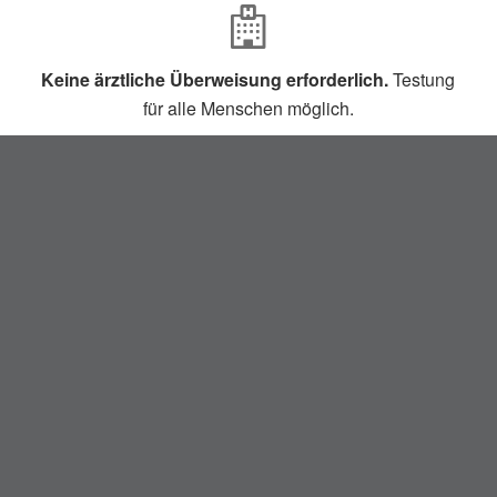
Keine ärztliche Überweisung erforderlich.
Testung
für alle Menschen möglich.
Oft keine Wartezeiten
für Terminkunden.
Beim Bundeministerium für Arzneimittel gelisteter
Test,
Sensitivität 96,52%, Spezifität 99,68%