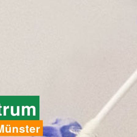
trum
 Münster