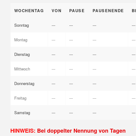
WOCHENTAG
VON
PAUSE
PAUSENENDE
B
Sonntag
---
---
---
---
Montag
---
---
---
---
Dienstag
---
---
---
---
Mittwoch
---
---
---
---
Donnerstag
---
---
---
---
Freitag
---
---
---
---
Samstag
---
---
---
---
HINWEIS:
Bei doppelter Nennung von Tagen