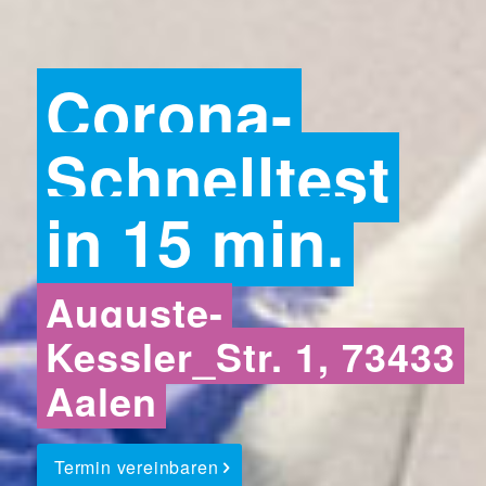
Corona-
Schnelltest
in 15 min.
Auguste-
Kessler_Str. 1, 73433
Aalen
Termin vereinbaren