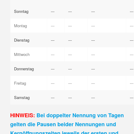
Sonntag
---
---
---
---
Montag
---
---
---
---
Dienstag
---
---
---
---
Mittwoch
---
---
---
---
Donnerstag
---
---
---
---
Freitag
---
---
---
---
Samstag
---
---
---
---
HINWEIS:
Bei doppelter Nennung von Tagen
gelten die Pausen beider Nennungen und
Kernöffnungszeiten jeweils der ersten und