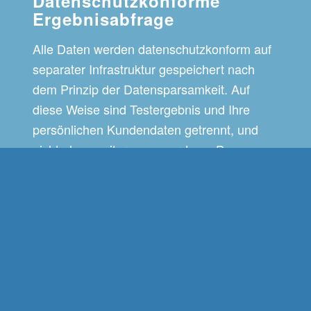
Datenschutzkonforme
Ergebnisabfrage
Alle Daten werden datenschutzkonform auf
separater Infrastruktur gespeichert nach
dem Prinzip der Datensparsamkeit. Auf
diese Weise sind Testergebnis und Ihre
persönlichen Kundendaten getrennt, und
nicht ohne weiteres zuzuordnen. Das
Vorgehen entspricht den
Datenschutzrichtlinien der EU.