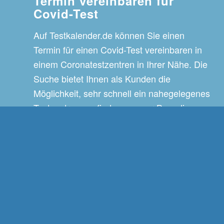
Termin vereinbaren für
Covid-Test
Auf Testkalender.de können Sie einen
Termin für einen Covid-Test vereinbaren in
einem Coronatestzentren in Ihrer Nähe. Die
Suche bietet Ihnen als Kunden die
Möglichkeit, sehr schnell ein nahegelegenes
Testzentrum zu finden, um zur Beendigung
einer Quarantäne, für eine Auslandsreise
oder einen Flug einen gültigen Corona-
Schnelltest oder einen PCR-Test vorweisen
zu können.