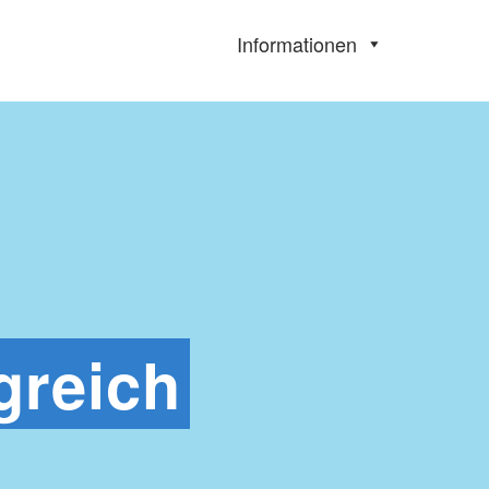
Informationen
greich